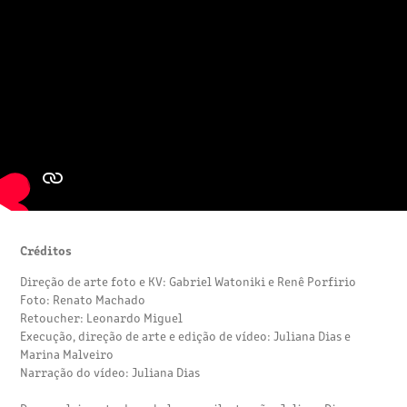
Créditos
Direção de arte foto e KV: Gabriel Watoniki e Renê Porfirio
Foto: Renato Machado
Retoucher: Leonardo Miguel
Execução, direção de arte e edição de vídeo: Juliana Dias e
Marina Malveiro
Narração do vídeo: Juliana Dias