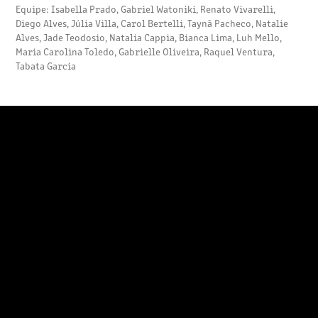
Equipe: Isabella Prado, Gabriel Watoniki, Renato Vivarelli,
Diego Alves, Júlia Villa, Carol Bertelli, Taynã Pacheco, Natalie
Alves, Jade Teodosio, Natalia Cappia, Bianca Lima, Luh Mello,
Maria Carolina Toledo, Gabrielle Oliveira, Raquel Ventura,
Tabata Garcia